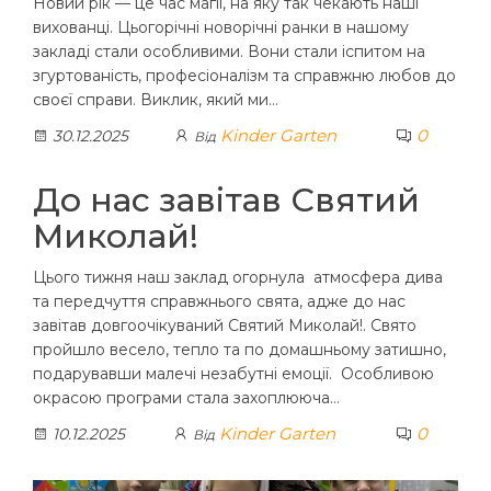
Новий рік — це час магії, на яку так чекають наші
вихованці. Цьогорічні новорічні ранки в нашому
закладі стали особливими. Вони стали іспитом на
згуртованість, професіоналізм та справжню любов до
своєї справи. Виклик, який ми…
Kinder Garten
0
30.12.2025
Від
До нас завітав Святий
Миколай!
Цього тижня наш заклад огорнула атмосфера дива
та передчуття справжнього свята, адже до нас
завітав довгоочікуваний Святий Миколай!. Свято
пройшло весело, тепло та по домашньому затишно,
подарувавши малечі незабутні емоції. Особливою
окрасою програми стала захоплююча…
Kinder Garten
0
10.12.2025
Від