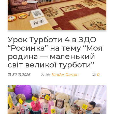
Урок Турботи 4 в ЗДО
“Росинка” на тему “Моя
родина — маленький
світ великої турботи”
Kinder Garten
0
30.01.2026
Від