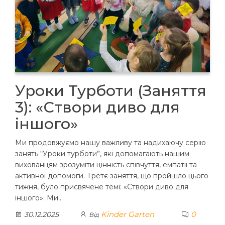
Уроки Турботи (Заняття
3): «Створи диво для
іншого»
Ми продовжуємо нашу важливу та надихаючу серію
занять “Уроки турботи”, які допомагають нашим
вихованцям зрозуміти цінність співчуття, емпатії та
активної допомоги. Третє заняття, що пройшло цього
тижня, було присвячене темі: «Створи диво для
іншого». Ми…
Kinder Garten
0
30.12.2025
Від