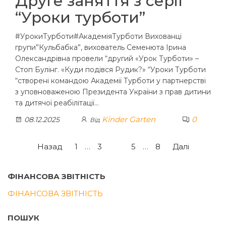
Друге заняття з серії
“Уроки турботи”
#УрокиТурботи#АкадеміяТурботи Вихованці
групи”Кульбабка”, вихователь Семенюта Ірина
Олександрівна провели “другий «Урок Турботи» –
Стоп Булінг. «Куди подівся Рудик?» “Уроки Турботи
“створені командою Академії Турботи у партнерстві
з уповноваженою Президента України з прав дитини
та дитячої реабілітації…
Kinder Garten
0
08.12.2025
Від
Пагінація
Назад
1
…
3
4
5
…
8
Далі
записів
ФІНАНСОВА ЗВІТНІСТЬ
ФІНАНСОВА ЗВІТНІСТЬ
ПОШУК