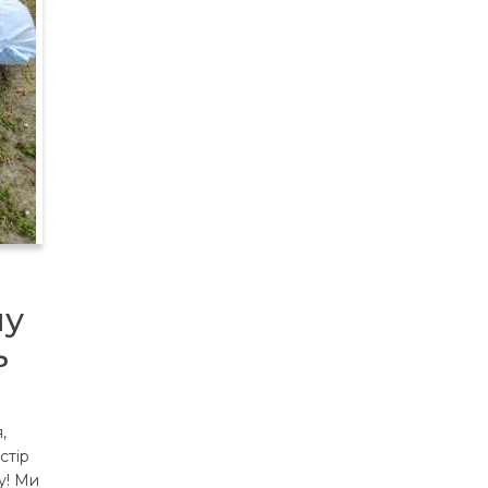
му
ь
,
стір
у! Ми