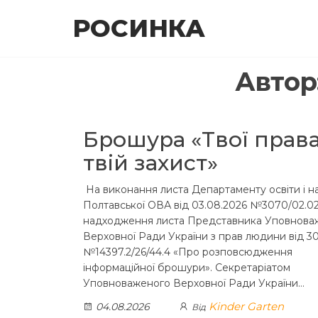
Перейти
РОСИНКА
до
контенту
Автор
Брошура «Твої права
твій захист»
На виконання листа Департаменту освіти і н
Полтавської ОВА від 03.08.2026 №3070/02.02
надходження листа Представника Уповнова
Верховної Ради України з прав людини від 30
№14397.2/26/44.4 «Про розповсюдження
інформаційної брошури». Секретаріатом
Уповноваженого Верховної Ради України…
Kinder Garten
04.08.2026
Від