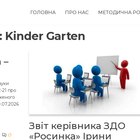
ГОЛОВНА
ПРО НАС
МЕТОДИЧНА РО
:
Kinder Garten
 –
ауки
-21 про
женого
.07.2026
Звіт керівника ЗДО
«Росинка» Ірини
0