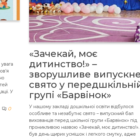
«Зачекай, моє
дитинство!» –
 увага
ов’я
зворушливе випускн
но
свято у передшкільні
ітей
ації. У
групі «Барвінок»
У нашому закладі дошкільної освіти відбулося
0
особливе та незабутнє свято – випускний бал
вихованців перед шкільної групи «Барвінок» під
проникливою назвою «Зачекай, моє дитинство!».
був день щирих усмішок і легкого смутку, адже