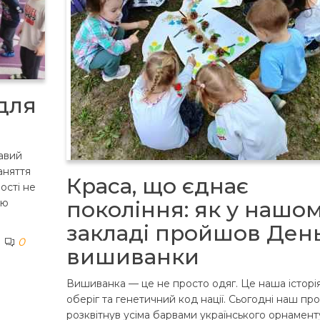
 для
авий
заняття
Краса, що єднає
ності не
ою
покоління: як у нашо
закладі пройшов Ден
0
вишиванки
Вишиванка — це не просто одяг. Це наша історія
оберіг та генетичний код нації. ​Сьогодні наш про
розквітнув усіма барвами українського орнамент