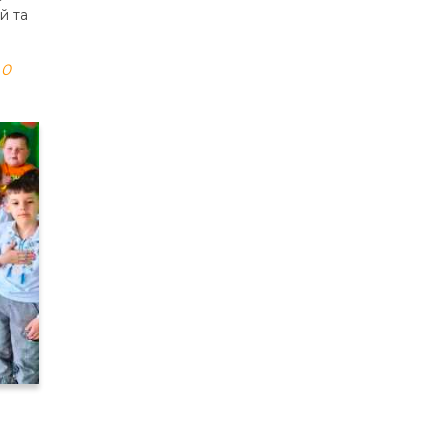
й та
0