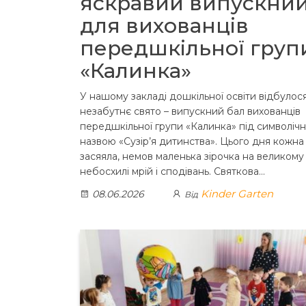
яскравий випускни
для вихованців
передшкільної груп
«Калинка»
У нашому закладі дошкільної освіти відбулос
незабутнє свято – випускний бал вихованців
передшкільної групи «Калинка» під символіч
назвою «Сузір’я дитинства». Цього дня кожна
засяяла, немов маленька зірочка на великому
небосхилі мрій і сподівань. Святкова…
Kinder Garten
08.06.2026
Від