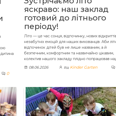
Зустрічаємо літо
й
яскраво: наш заклад
готовий до літнього
и
періоду!
Літо — це час сонця, відпочинку, нових відкритті
я
незабутніх емоцій для наших вихованців. Аби літ
відпочинок дітей був не лише названим, а й
ною
безпечним, комфортним та назвичайно цікавим,
 дитина
колектив нашого закладу плідно попрацював на
Kinder Garten
08.06.2026
Від
0