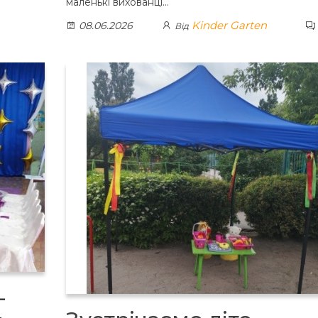
маленькі вихованці…
Kinder Garten
08.06.2026
Від
–