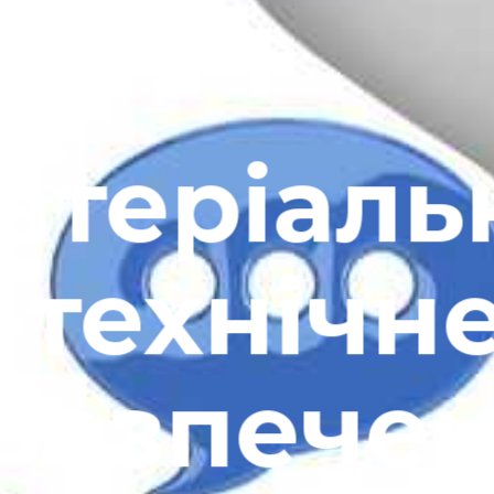
атеріаль
-технічн
безпече