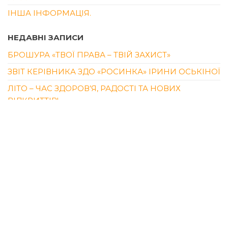
ІНША ІНФОРМАЦІЯ.
НЕДАВНІ ЗАПИСИ
БРОШУРА «ТВОЇ ПРАВА – ТВІЙ ЗАХИСТ»
ЗВІТ КЕРІВНИКА ЗДО «РОСИНКА» ІРИНИ ОСЬКІНОЇ
ЛІТО – ЧАС ЗДОРОВ’Я, РАДОСТІ ТА НОВИХ
ВІДКРИТТІВ!
«ЗАЧЕКАЙ, МОЄ ДИТИНСТВО!» – ЗВОРУШЛИВЕ
ВИПУСКНЕ СВЯТО У ПЕРЕДШКІЛЬНІЙ ГРУПІ
«БАРВІНОК»
«СУЗІР’Я ДИТИНСТВА» – ЯСКРАВИЙ ВИПУСКНИЙ
ДЛЯ ВИХОВАНЦІВ ПЕРЕДШКІЛЬНОЇ ГРУПИ
«КАЛИНКА»
ОСТАННІ КОМЕНТАРІ
QUICKTHINKER
ДО
ДЕНЬ МЕНТАЛЬНОГО