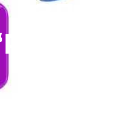
ЗДО
“Росинка