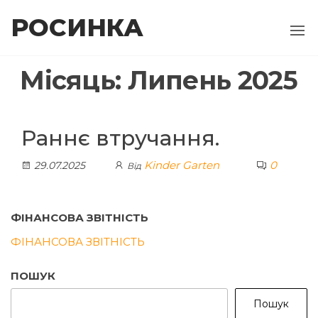
Перейти
РОСИНКА
до
контенту
Місяць:
Липень 2025
Раннє втручання.
Kinder Garten
0
29.07.2025
Від
ФІНАНСОВА ЗВІТНІСТЬ
ФІНАНСОВА ЗВІТНІСТЬ
ПОШУК
Пошук