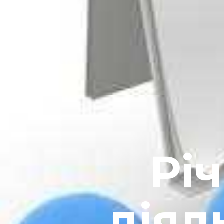
Річ
діял