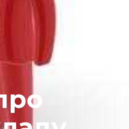
 про
кладу