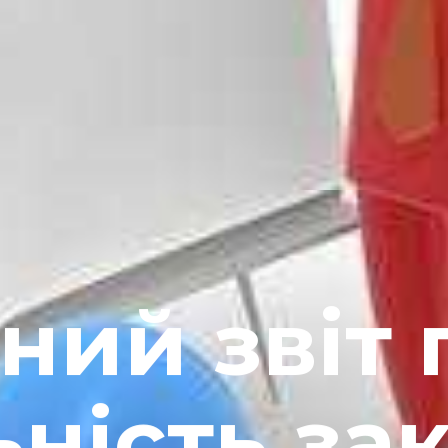
ний звіт
ьність за