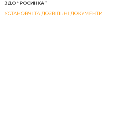
ЗДО “РОСИНКА”
УСТАНОВЧІ ТА ДОЗВІЛЬНІ ДОКУМЕНТИ
КАДРОВИЙ СКЛАДЗГІДНО З ЛІЦЕНЗІЙНИМИ
УМОВАМИ
МАТЕРІАЛЬНО -ТЕХНІЧНЕ ЗАБЕЗПЕЧЕННЯ ЗДО
“РОСИНКА”
РЕЗУЛЬТАТИ МОНІТОРІНГУ ЯКОСТІ ОСВІТИ
ПРАВИЛА ПРИЙОМУ ДО ЗАКЛАДУ ОСВІТИ
РІЧНИЙ ЗВІТ ПРО ДІЯЛЬНІСТЬ ЗАКЛАДУ
УМОВИ ДОСТУПНОСТІ ЗДО “РОСИНКА” ДЛЯ
НАВЧАННЯ ОСІБ З ОСОБЛИВИМИ ОСВІТНІМИ
ПОТРЕБАМИ
ДОДАТКОВІ ОСВІТНІ ПОСЛУГИ
ІНША ІНФОРМАЦІЯ.