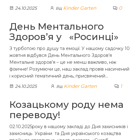
Kinder Garten
0
24.10.2025
Від
День Ментального
Здоров’я у «Росинці»
З турботою про душу та емоції: У нашому садочку 10
жовтня відбувся День Ментального Здоров’я
Ментальне здоров’я – це не менш важливо, ніж
фізичне! Розуміючи це, наш заклад провів насичений
і корисний тематичний день, присвячений…
Kinder Garten
1
24.10.2025
Від
Козацькому роду нема
переводу!
02.10.2025року в нашому закладі до Дня захисників і
захисниць України та Дня українського козацтва