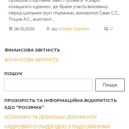
пройшла спортивна квест- розвага «Скарб
козацького куреню», де брали участь вихованці
перед шкільних груп «Калинка», вихователі Сівак С.С.,
Поцов А.С., асистент…
Kinder Garten
0
06.10.2025
Від
ФІНАНСОВА ЗВІТНІСТЬ
ФІНАНСОВА ЗВІТНІСТЬ
ПОШУК
Пошук
ПРОЗОРІСТЬ ТА ІНФОРМАЦІЙНА ВІДКРИТІСТЬ
ЗДО “РОСИНКА”
УСТАНОВЧІ ТА ДОЗВІЛЬНІ ДОКУМЕНТИ
КАДРОВИЙ СКЛАДЗГІДНО З ЛІЦЕНЗІЙНИМИ