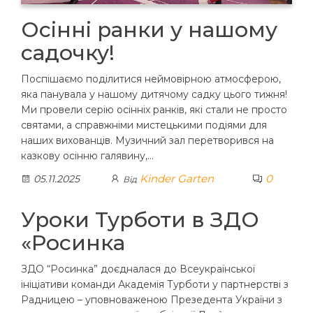
Осінні ранки у нашому
садочку!
Поспішаємо поділитися неймовірною атмосферою,
яка панувала у нашому дитячому садку цього тижня!
Ми провели серію осінніх ранків, які стали не просто
святами, а справжніми мистецькими подіями для
наших вихованців. Музичний зал перетворився на
казкову осінню галявину,…
Kinder Garten
0
05.11.2025
Від
Уроки Турботи в ЗДО
«Росинка
ЗДО “Росинка” доєдналася до Всеукраїнської
ініціативи команди Академія Турботи у партнерстві з
Радницею – уповноваженою Презедента України з