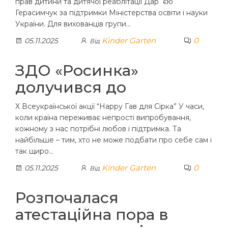
прав дитини та дитячої реаблітації Дар`єю
Герасимчук за підтримки Міністерства освіти і науки
України. Для вихованців групи…
Kinder Garten
0
05.11.2025
Від
ЗДО «Росинка»
долучився до
Х Всеукраїнської акції “Нарру Гав для Сірка” У часи,
коли країна переживає непрості випробування,
кожному з нас потрібні любов і підтримка. Та
найбільше – тим, хто не може подбати про себе сам і
так щиро…
Kinder Garten
0
05.11.2025
Від
Розпочалася
атестаційна пора в