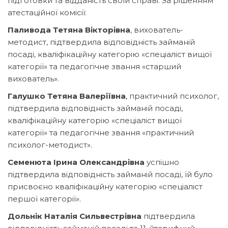
підготовки та відданість своїй справі. За рішенням
атестаційної комісії:
Паливода Тетяна Вікторівна
, вихователь-
методист, підтвердила відповідність займаній
посаді, кваліфікаційну категорію «спеціаліст вищої
категорії» та педагогічне звання «старший
вихователь».
Галушко Тетяна Валеріївна
, практичний психолог,
підтвердила відповідність займаній посаді,
кваліфікаційну категорію «спеціаліст вищої
категорії» та педагогічне звання «практичний
психолог-методист».
Семенюта Ірина Олександрівна
успішно
підтвердила відповідність займаній посаді, їй було
присвоєно кваліфікаційну категорію «спеціаліст
першої категорії».
Дольнік Наталія Сильвестрівна
підтвердила