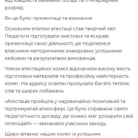
відповідність займаній посаді та 11-йтарифний
розряд.
​Як це було: презентації та визнання
​Основним етапом атестації став творчий звіт.
Педагоги підготували змістовні та яскраві
презентації своєї діяльності, де поділилися
власними методичними знахідками, успішними
кейсами та результатами вихованців.
​Члени атестаційної комісії відзначили високу якість
підготовки матеріалів та професійну майстерність
колег. На адресу освітян пролунало багато теплих
слів та щирих побажань.
​«Атестація пройшла у надзвичайно позитивній та
підтримуючій атмосфері. Це було справжнє свято
педагогічного досвіду, де кожен зміг розкрити свій
потенціал!» — зазначали учасники заходу.
​Щиро вітаємо наших колег із успішним