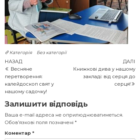
Категорія
Без категорії
Навігація
Попередній
Н
НАЗАД
ДАЛІ
запис
з
Весняне
Книжкові дива у нашому
записів
перетворення:
закладі: від серця до
калейдоскоп свят у
серця!
нашому садочку!
Залишити відповідь
Ваша e-mail адреса не оприлюднюватиметься.
Обов’язкові поля позначені
*
Коментар
*