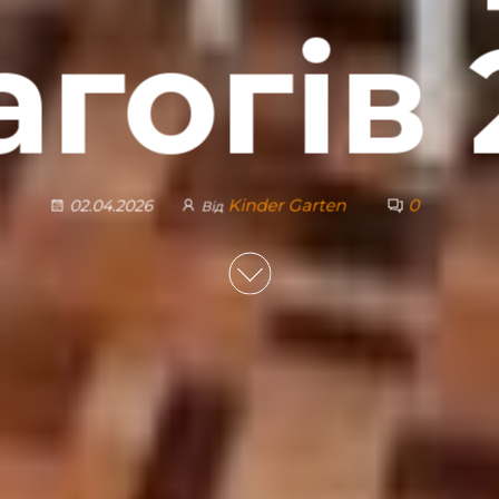
агогів 
Kinder Garten
0
02.04.2026
Від