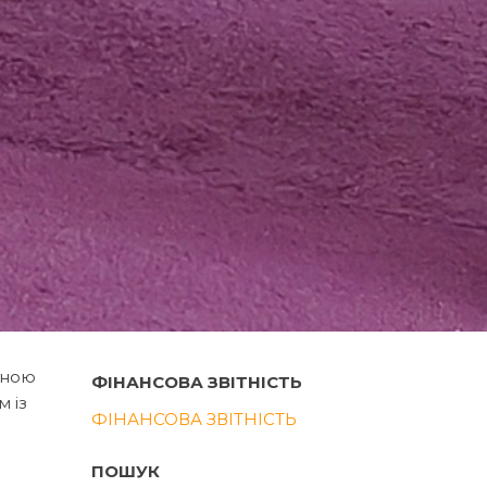
еною
ФІНАНСОВА ЗВІТНІСТЬ
м із
ФІНАНСОВА ЗВІТНІСТЬ
ПОШУК