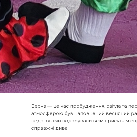
Весна — це час пробудження, світла та п
атмосферою був наповнений весняний ран
педагогами подарували всім присутнім спр
справжні дива.