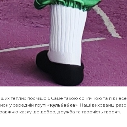
ерших теплих посмішок. Саме такою сонячною та піднес
ок у середній групі
«Кульбабка»
. Наші вихованці разо
авжню казку, де добро, дружба та творчість творять