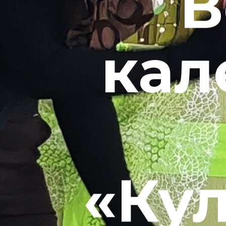
В
кал
«Кул