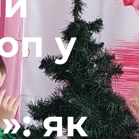
ий
оп у
»: як