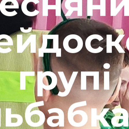
еснян
ейдоск
групі
ьбабка