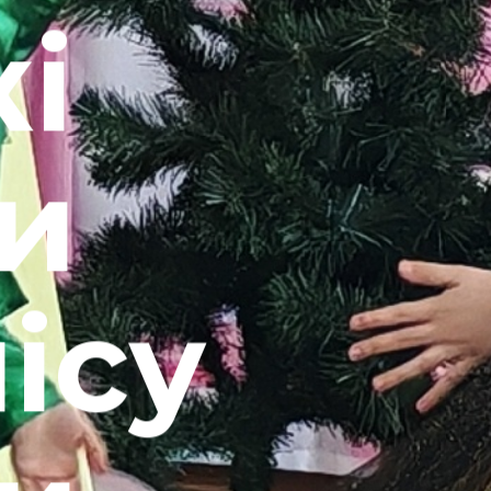
і
и
ісу