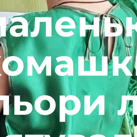
маленьк
комашк
льори л