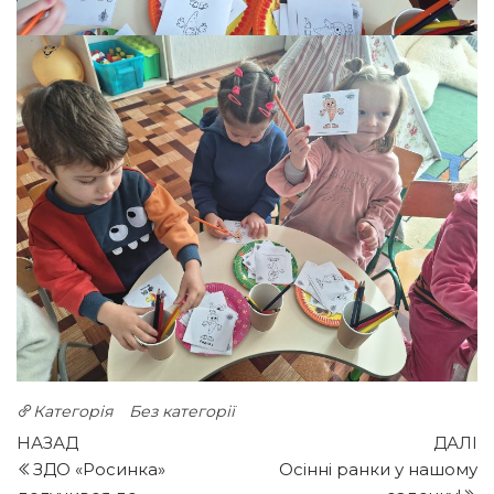
Категорія
Без категорії
Навігація
Попередній
Н
НАЗАД
ДАЛІ
запис
з
ЗДО «Росинка»
Осінні ранки у нашому
записів