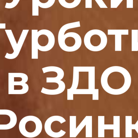
Турбот
в ЗДО
Росин