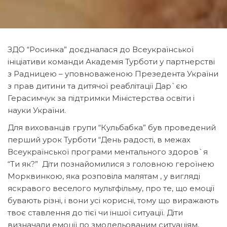
ЗДО “Росинка” доєдналася до Всеукраїнської
ініціативи команди Академія Турботи у партнерстві
з Радницею – уповноваженою Презедента України
з прав дитини та дитячої реаблітації Дар`єю
Герасимчук за підтримки Міністерства освіти і
науки України.
Для вихованців групи “Кульбабка” був проведений
перший урок Турботи “День радості, в межах
Всеукраїнської програми ментального здоров`я
“Ти як?” Діти познайомилися з головною героїнею
Морквинкою, яка розповіла малятам , у вигляді
яскравого веселого мультфільму, про те, що емоції
бувають різні, і вони усі корисні, тому що виражають
твоє ставлення до тієї чи іншої ситуації. Діти
визначали емоції по змодельованим ситуаціям,