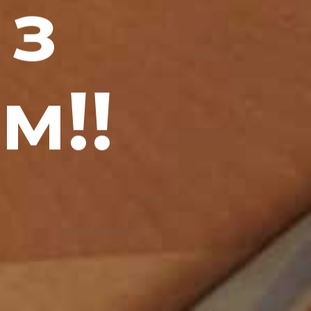
 з
м!!