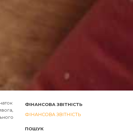
очаток
ФІНАНСОВА ЗВІТНІСТЬ
ивога,
ФІНАНСОВА ЗВІТНІСТЬ
льного
ПОШУК