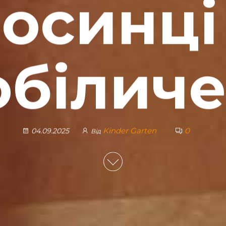
осинці
біличе
Kinder Garten
0
04.09.2025
Від