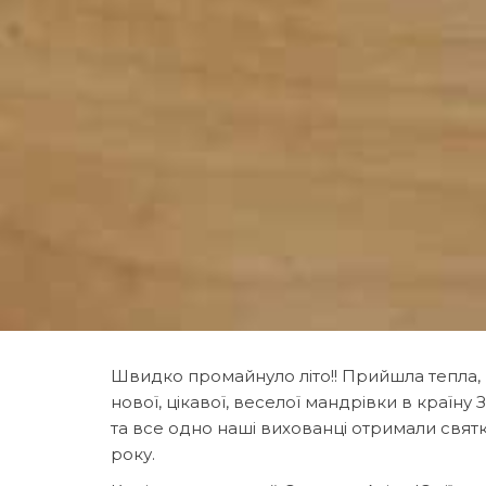
Швидко промайнуло літо!! Прийшла тепла, р
нової, цікавої, веселої мандрівки в країну 
та все одно наші вихованці отримали святк
року.