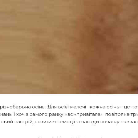
ізнобарвна осінь.. Для всієї малечі кожна осінь – це п
Знань. І хоч з самого ранку нас «привітала» повітряна тр
овий настрій, позитивні емоції з нагоди початку навча