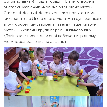
фотовиставка «Я і рідні Горішні Плані», створені
виставки малюнків «Родина вітає рідне місто».
Створені відальні відео листівки з привітаннями
вихованців до Дня рідного міста. На групі раннього
віку «Горобинка» створена газета «Наше квітуче
місто». Вихованці групи перед шкільного віку
«Дзвіночок» висловили свої побажання рідному
місту через малюнки на асфальті.