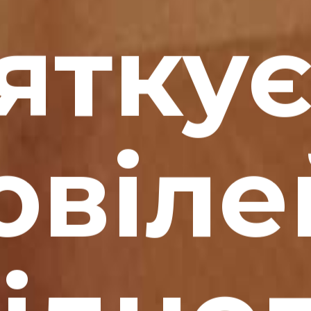
ятку
ювіле