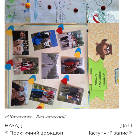
Категорія
Без категорії
Навігація
Попередній
Н
НАЗАД
ДАЛІ
запис
з
Практичний воркшоп
Наступний запис
записів