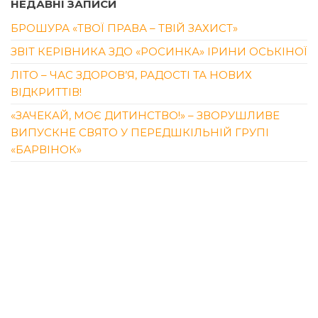
НЕДАВНІ ЗАПИСИ
БРОШУРА «ТВОЇ ПРАВА – ТВІЙ ЗАХИСТ»
ЗВІТ КЕРІВНИКА ЗДО «РОСИНКА» ІРИНИ ОСЬКІНОЇ
ЛІТО – ЧАС ЗДОРОВ’Я, РАДОСТІ ТА НОВИХ
ВІДКРИТТІВ!
«ЗАЧЕКАЙ, МОЄ ДИТИНСТВО!» – ЗВОРУШЛИВЕ
ВИПУСКНЕ СВЯТО У ПЕРЕДШКІЛЬНІЙ ГРУПІ
«БАРВІНОК»
«СУЗІР’Я ДИТИНСТВА» – ЯСКРАВИЙ ВИПУСКНИЙ
ДЛЯ ВИХОВАНЦІВ ПЕРЕДШКІЛЬНОЇ ГРУПИ
«КАЛИНКА»
ОСТАННІ КОМЕНТАРІ
QUICKTHINKER
ДО
ДЕНЬ МЕНТАЛЬНОГО
ЗДОРОВ’Я У «РОСИНЦІ»
KENNETHBRIGE
ДО
(БЕЗ НАЗВИ)