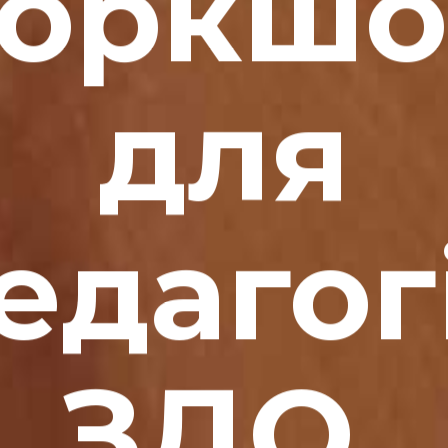
воркшо
для
едагог
ЗДО.