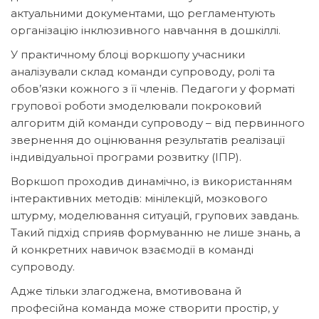
актуальними документами, що регламентують
організацію інклюзивного навчання в дошкіллі.
У практичному блоці воркшопу учасники
аналізували склад команди супроводу, ролі та
обов’язки кожного з її членів. Педагоги у форматі
групової роботи змоделювали покроковий
алгоритм дій команди супроводу – від первинного
звернення до оцінювання результатів реалізації
індивідуальної програми розвитку (ІПР).
Воркшоп проходив динамічно, із використанням
інтерактивних методів: мінілекцій, мозкового
штурму, моделювання ситуацій, групових завдань.
Такий підхід сприяв формуванню не лише знань, а
й конкретних навичок взаємодії в команді
супроводу.
Адже тільки злагоджена, вмотивована й
професійна команда може створити простір, у