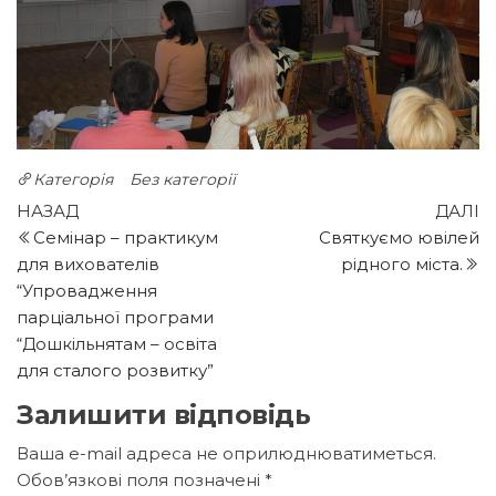
Категорія
Без категорії
Навігація
Попередній
Н
НАЗАД
ДАЛІ
запис
з
Семінар – практикум
Святкуємо ювілей
записів
для вихователів
рідного міста.
“Упровадження
парціальної програми
“Дошкільнятам – освіта
для сталого розвитку”
Залишити відповідь
Ваша e-mail адреса не оприлюднюватиметься.
Обов’язкові поля позначені
*