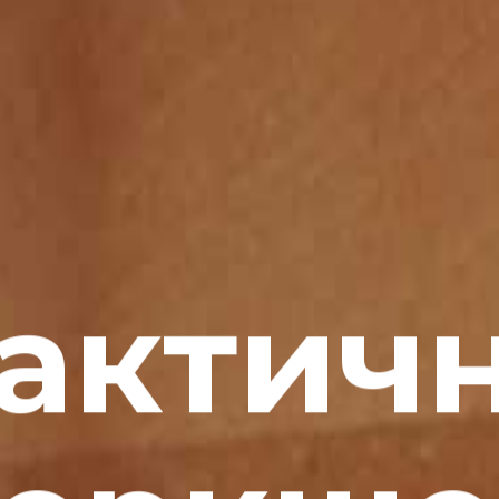
актич