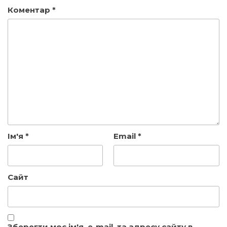
Коментар
*
Ім'я
*
Email
*
Сайт
Зберегти моє ім'я, e-mail, та адресу сайту в