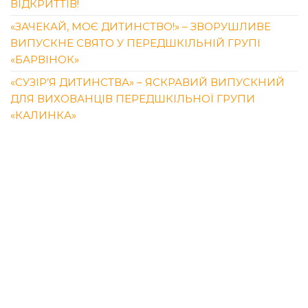
ВІДКРИТТІВ!
«ЗАЧЕКАЙ, МОЄ ДИТИНСТВО!» – ЗВОРУШЛИВЕ
ВИПУСКНЕ СВЯТО У ПЕРЕДШКІЛЬНІЙ ГРУПІ
«БАРВІНОК»
«СУЗІР’Я ДИТИНСТВА» – ЯСКРАВИЙ ВИПУСКНИЙ
ДЛЯ ВИХОВАНЦІВ ПЕРЕДШКІЛЬНОЇ ГРУПИ
«КАЛИНКА»
ОСТАННІ КОМЕНТАРІ
QUICKTHINKER
ДО
ДЕНЬ МЕНТАЛЬНОГО
ЗДОРОВ’Я У «РОСИНЦІ»
KENNETHBRIGE
ДО
(БЕЗ НАЗВИ)
АРХІВИ
СЕРПЕНЬ 2026
ЧЕРВЕНЬ 2026