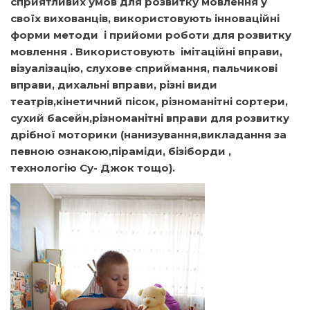
сприятливих умов для розвитку мовлення у
своїх вихованців, використовують інноваційні
форми методи і прийоми роботи для розвитку
мовлення . Використовують імітаційні вправи,
візуалізацію, слухове сприймання, пальчикові
вправи, дихальні вправи, різні види
театрів,кінетичний пісок, різноманітні сортери,
сухий басейн,різноманітні вправи для розвитку
дрібної моторики (нанизування,викладання за
певною ознакою,піраміди, бізіборди ,
технологію Су- Джок тощо).