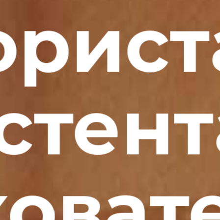
орист
стен
оват