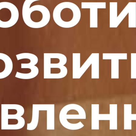
оботи
озвит
вленн