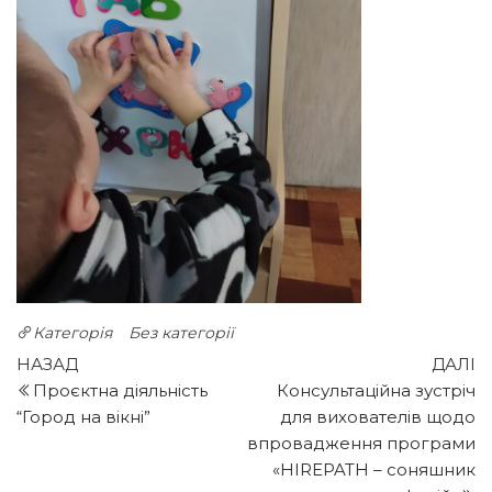
Категорія
Без категорії
Навігація
Попередній
Н
НАЗАД
ДАЛІ
запис
з
Проєктна діяльність
Консультаційна зустріч
записів
“Город на вікні”
для вихователів щодо
впровадження програми
«HIREPATH – соняшник