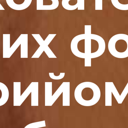
них фо
рийом