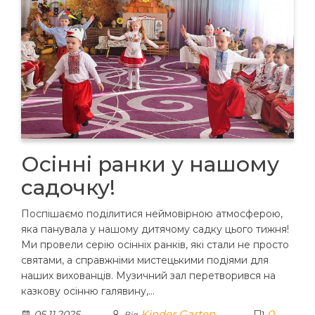
Осінні ранки у нашому
садочку!
Поспішаємо поділитися неймовірною атмосферою,
яка панувала у нашому дитячому садку цього тижня!
Ми провели серію осінніх ранків, які стали не просто
святами, а справжніми мистецькими подіями для
наших вихованців. Музичний зал перетворився на
казкову осінню галявину,…
Kinder Garten
0
05.11.2025
Від