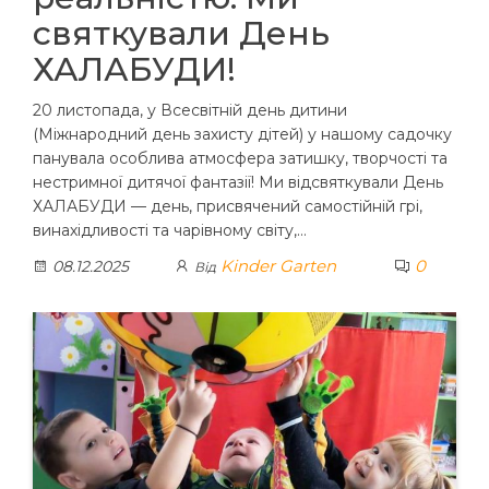
святкували День
ХАЛАБУДИ!
20 листопада, у Всесвітній день дитини
(Міжнародний день захисту дітей) у нашому садочку
панувала особлива атмосфера затишку, творчості та
нестримної дитячої фантазії! Ми відсвяткували День
ХАЛАБУДИ — день, присвячений самостійній грі,
винахідливості та чарівному світу,…
Kinder Garten
0
08.12.2025
Від