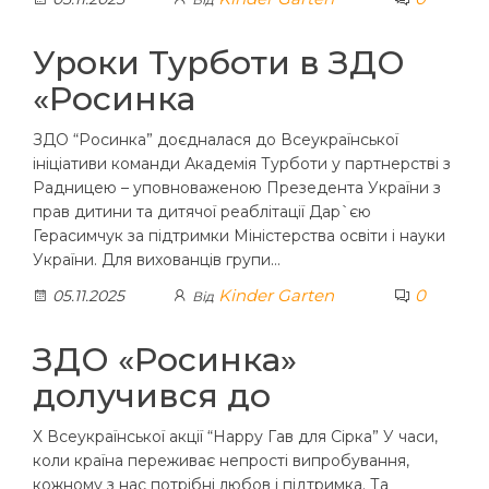
Уроки Турботи в ЗДО
«Росинка
ЗДО “Росинка” доєдналася до Всеукраїнської
ініціативи команди Академія Турботи у партнерстві з
Радницею – уповноваженою Презедента України з
прав дитини та дитячої реаблітації Дар`єю
Герасимчук за підтримки Міністерства освіти і науки
України. Для вихованців групи…
Kinder Garten
0
05.11.2025
Від
ЗДО «Росинка»
долучився до
Х Всеукраїнської акції “Нарру Гав для Сірка” У часи,
коли країна переживає непрості випробування,
кожному з нас потрібні любов і підтримка. Та