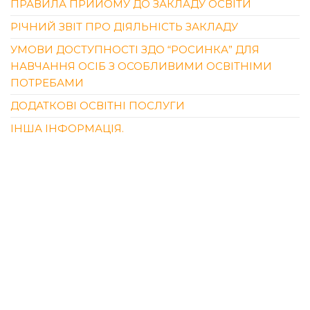
ПРАВИЛА ПРИЙОМУ ДО ЗАКЛАДУ ОСВІТИ
РІЧНИЙ ЗВІТ ПРО ДІЯЛЬНІСТЬ ЗАКЛАДУ
УМОВИ ДОСТУПНОСТІ ЗДО “РОСИНКА” ДЛЯ
НАВЧАННЯ ОСІБ З ОСОБЛИВИМИ ОСВІТНІМИ
ПОТРЕБАМИ
ДОДАТКОВІ ОСВІТНІ ПОСЛУГИ
ІНША ІНФОРМАЦІЯ.
НЕДАВНІ ЗАПИСИ
БРОШУРА «ТВОЇ ПРАВА – ТВІЙ ЗАХИСТ»
ЗВІТ КЕРІВНИКА ЗДО «РОСИНКА» ІРИНИ ОСЬКІНОЇ
ЛІТО – ЧАС ЗДОРОВ’Я, РАДОСТІ ТА НОВИХ
ВІДКРИТТІВ!
«ЗАЧЕКАЙ, МОЄ ДИТИНСТВО!» – ЗВОРУШЛИВЕ
ВИПУСКНЕ СВЯТО У ПЕРЕДШКІЛЬНІЙ ГРУПІ
«БАРВІНОК»