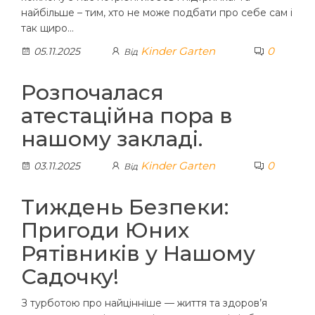
найбільше – тим, хто не може подбати про себе сам і
так щиро…
Kinder Garten
0
05.11.2025
Від
Розпочалася
атестаційна пора в
нашому закладі.
Kinder Garten
0
03.11.2025
Від
Тиждень Безпеки:
Пригоди Юних
Рятівників у Нашому
Садочку!
З турботою про найцінніше — життя та здоров’я