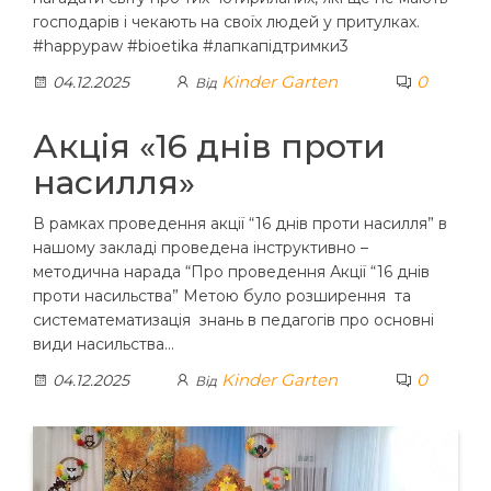
господарів і чекають на своїх людей у притулках.
#happypaw #bioetika #лапкапідтримки3
Kinder Garten
0
04.12.2025
Від
Акція «16 днів проти
насилля»
В рамках проведення акції “16 днів проти насилля” в
нашому закладі проведена інструктивно –
методична нарада “Про проведення Акції “16 днів
проти насильства” Метою було розширення та
систематематизація знань в педагогів про основні
види насильства…
Kinder Garten
0
04.12.2025
Від