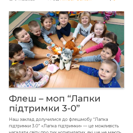
Флеш – моп “Лапки
підтримки 3-0”
Наш заклад долучилися до флешмобу “Лапка
підтримки 3.0” «Лапка підтримки» — це можливість
нагадати світу про тих чотирилапих, які ще не мають