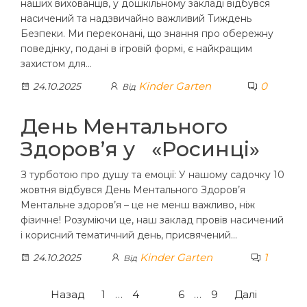
наших вихованців, у дошкільному закладі відбувся
насичений та надзвичайно важливий Тиждень
Безпеки. Ми переконані, що знання про обережну
поведінку, подані в ігровій формі, є найкращим
захистом для…
Kinder Garten
0
24.10.2025
Від
День Ментального
Здоров’я у «Росинці»
З турботою про душу та емоції: У нашому садочку 10
жовтня відбувся День Ментального Здоров’я
Ментальне здоров’я – це не менш важливо, ніж
фізичне! Розуміючи це, наш заклад провів насичений
і корисний тематичний день, присвячений…
Kinder Garten
1
24.10.2025
Від
Пагінація
Назад
1
…
4
5
6
…
9
Далі