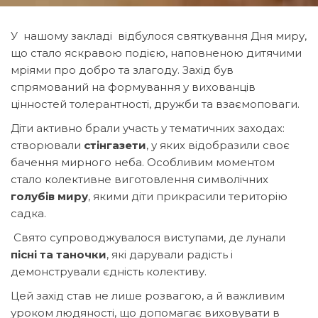
У нашому закладі відбулося святкування Дня миру,
що стало яскравою подією, наповненою дитячими
мріями про добро та злагоду. Захід був
спрямований на формування у вихованців
цінностей толерантності, дружби та взаємоповаги.
Діти активно брали участь у тематичних заходах:
створювали
стінгазети
, у яких відобразили своє
бачення мирного неба. Особливим моментом
стало колективне виготовлення символічних
голубів миру
, якими діти прикрасили територію
садка.
Свято супроводжувалося виступами, де лунали
пісні та таночки
, які дарували радість і
демонстрували єдність колективу.
Цей захід став не лише розвагою, а й важливим
уроком людяності, що допомагає виховувати в