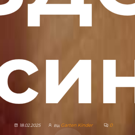
си
Garten Kinder
0
18.02.2025
Від