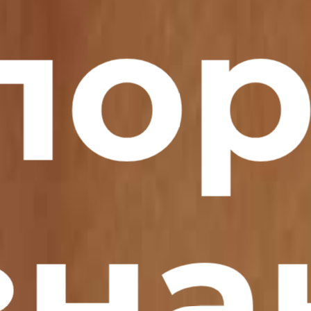
по
зна