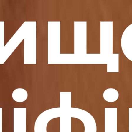
вищ
іфі