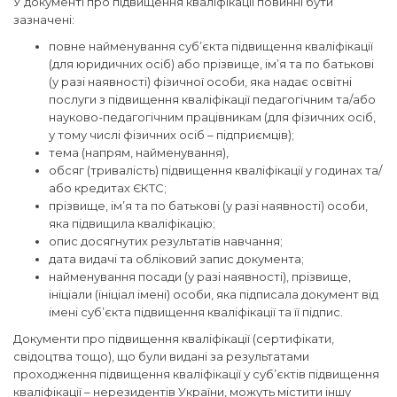
У документі про підвищення кваліфікації повинні бути
зазначені:
повне найменування суб’єкта підвищення кваліфікації
(для юридичних осіб) або прізвище, ім’я та по батькові
(у разі наявності) фізичної особи, яка надає освітні
послуги з підвищення кваліфікації педагогічним та/або
науково-педагогічним працівникам (для фізичних осіб,
у тому числі фізичних осіб – підприємців);
тема (напрям, найменування),
обсяг (тривалість) підвищення кваліфікації у годинах та/
або кредитах ЄКТС;
прізвище, ім’я та по батькові (у разі наявності) особи,
яка підвищила кваліфікацію;
опис досягнутих результатів навчання;
дата видачі та обліковий запис документа;
найменування посади (у разі наявності), прізвище,
ініціали (ініціал імені) особи, яка підписала документ від
імені суб’єкта підвищення кваліфікації та її підпис.
Документи про підвищення кваліфікації (сертифікати,
свідоцтва тощо), що були видані за результатами
проходження підвищення кваліфікації у суб’єктів підвищення
кваліфікації – нерезидентів України, можуть містити іншу