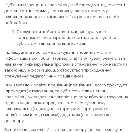
Суб’єкти підвищення кваліфікації забезпечують відкритість і
доступність інформації про кожну власну програму
підвищення кваліфікації шляхом її оприлюднення на своїх
веб-сайтах.
Стажування здійснюється за індивідуальною
програмою, що розробляється і затверджується
суб’єктом підвищення кваліфікації.
Індивідуальна програма стажування повинна містити
інформацію про її обсяг (тривалість) та очікувані результати
навчання. Індивідуальна програма стажування може містити
також іншу інформацію, що стосується проходження
стажування педагогічним працівником.
Між закладом освіти, працівник (працівники) якого проходить
(проходять) стажування, та суб’єктом підвищення
кваліфікації укладається договір, що передбачає стажування
одного чи декількох працівників. У такому випадку
індивідуальна (індивідуальні) програма (програми) є
невід’ємним (невід’ємними) додатком (додатками) до
договору.
За пропозицією однієї із сторін договору, до нього можуть