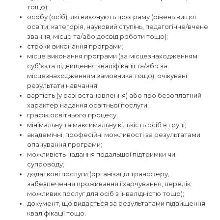
тощо);
особу (осіб), які виконують програму (рівень вищої
освіти, категорія, науковий ступінь, педагогічне/вчене
звання, місце та/або досвід роботи тощо);
строки виконання програми;
місце виконання програми (за місцезнаходженням
суб’єкта підвищення кваліфікації та/або за
місцезнаходженням замовника тощо), очікувані
результати навчання;
вартість (у разі встановлення) або про безоплатний
характер надання освітньої послуги;
графік освітнього процесу;
мінімальну та максимальну кількість осіб в групі;
академічні, професійні можливості за результатами
опанування програми;
можливість надання подальшої підтримки чи
супроводу;
додаткові послуги (організація трансферу,
забезпечення проживання і харчування, перелік
можливих послуг для осіб з інвалідністю тощо);
документ, що видається за результатами підвищення
кваліфікації тощо.