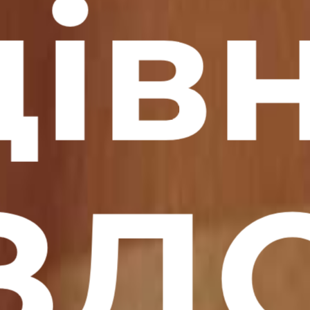
ів
ЗД