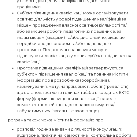
у сфері підвищення кваліфікації педагогічних
працівників.
Суб’єкт підвищення кваліфікації може організовувати
освітню діяльність у сфері підвищення кваліфікації за
місцем провадження власної освітньої діяльності та/
або за місцем роботи педагогічних працівників, за
іншим місцем (місцями) та/або дистанційно, якщо це
передбачено договором та/або відповідною
програмою. Педагогічні працівники можуть
підвищувати кваліфікацію у різних суб’єктів підвищення
кваліфікації.
Програма підвищення кваліфікації затверджується
суб’єктом підвищення кваліфікації та повинна містити
інформацію про її розробника (розробників),
найменування, мету, напрям, зміст, обсяг (тривалість),
що встановлюється в годинах та/або в кредитах ЄКТС,
форму (форми) підвищення кваліфікації, перелік
компетентностей, що вдосконалюватимуться/
набуватимуться (загальні, фахові тощо).
Програма також може містити інформацію про:
розподіл годин за видами діяльності (консультація;
аудиторна, практична, самостійна і контрольна робота