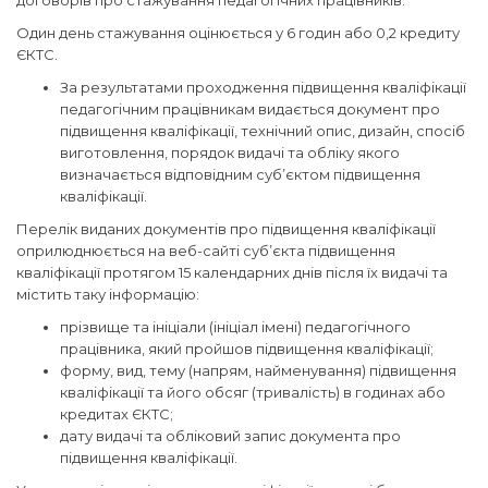
договорів про стажування педагогічних працівників.
Один день стажування оцінюється у 6 годин або 0,2 кредиту
ЄКТС.
За результатами проходження підвищення кваліфікації
педагогічним працівникам видається документ про
підвищення кваліфікації, технічний опис, дизайн, спосіб
виготовлення, порядок видачі та обліку якого
визначається відповідним суб’єктом підвищення
кваліфікації.
Перелік виданих документів про підвищення кваліфікації
оприлюднюється на веб-сайті суб’єкта підвищення
кваліфікації протягом 15 календарних днів після їх видачі та
містить таку інформацію:
прізвище та ініціали (ініціал імені) педагогічного
працівника, який пройшов підвищення кваліфікації;
форму, вид, тему (напрям, найменування) підвищення
кваліфікації та його обсяг (тривалість) в годинах або
кредитах ЄКТС;
дату видачі та обліковий запис документа про
підвищення кваліфікації.