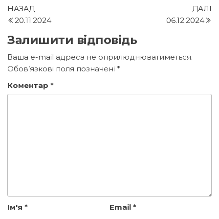
Навігація
Попередній
Н
НАЗАД
ДАЛІ
запис
з
20.11.2024
06.12.2024
записів
Залишити відповідь
Ваша e-mail адреса не оприлюднюватиметься.
Обов’язкові поля позначені
*
Коментар
*
Ім'я
*
Email
*