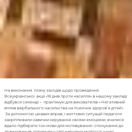
На виконання плану заходів щодо проведення
Всеукраїнської акції «16 днів проти насилля» в нашому закладі
відбувся семінар – практикум для вихователів « Негативний
вплив вербального насильства на психічне здоров’я дітей».
За допомогою цікавих вправ, і життєвих ситуацій педагоги
закріплювали навички керування своїми емоціями, вчилися
вдало підбирати тон мови для мотивування і спонукання до
дії вихованців, поринули у світ народної мудрості щодо